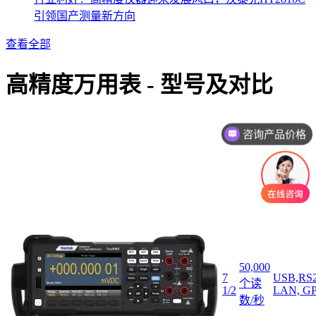
引领国产测量新方向
查看全部
高精度万用表 - 型号及对比
读
咨询产品价格
数
最快
系列
分
测量
I/O
辨
速度
率
50,000
7
USB,RS2
个读
1/2
LAN, G
数/秒