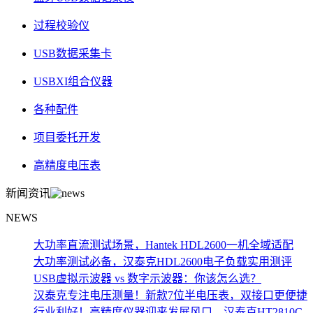
过程校验仪
USB数据采集卡
USBXI组合仪器
各种配件
项目委托开发
高精度电压表
新闻资讯
NEWS
大功率直流测试场景，Hantek HDL2600一机全域适配
大功率测试必备，汉泰克HDL2600电子负载实用测评
USB虚拟示波器 vs 数字示波器：你该怎么选？
汉泰克专注电压测量！新款7位半电压表，双接口更便捷
行业利好！高精度仪器迎来发展风口，汉泰克HT2810C