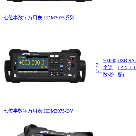
七位半数字万用表 HDM3075系列
50,000
USB,RS2
7
个读
LAN, G
1/2
数/秒
配)
七位半数字万用表 HDM3075-DV