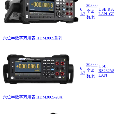
30,000
6
USB,RS2
个读
1/2
LAN, G
数/秒
六位半数字万用表 HDM3065系列
30,000
USB,
6
个读
RS232/4
1/2
LAN
数/秒
六位半数字万用表 HDM3065-20A