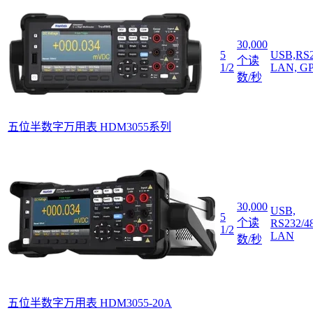
30,000
5
USB,RS2
个读
1/2
LAN, G
数/秒
五位半数字万用表 HDM3055系列
30,000
USB,
5
个读
RS232/4
1/2
LAN
数/秒
五位半数字万用表 HDM3055-20A