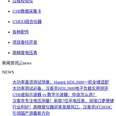
过程校验仪
USB数据采集卡
USBXI组合仪器
各种配件
项目委托开发
高精度电压表
新闻资讯
NEWS
大功率直流测试场景，Hantek HDL2600一机全域适配
大功率测试必备，汉泰克HDL2600电子负载实用测评
USB虚拟示波器 vs 数字示波器：你该怎么选？
汉泰克专注电压测量！新款7位半电压表，双接口更便捷
行业利好！高精度仪器迎来发展风口，汉泰克HT2810C
引领国产测量新方向