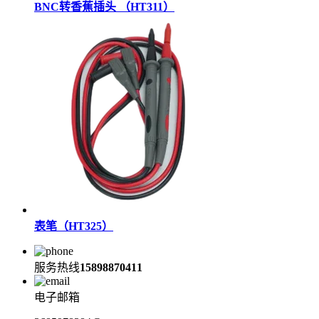
BNC转香蕉插头 （HT311）
表笔（HT325）
服务热线
15898870411
电子邮箱