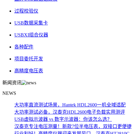
过程校验仪
USB数据采集卡
USBXI组合仪器
各种配件
项目委托开发
高精度电压表
新闻资讯
NEWS
大功率直流测试场景，Hantek HDL2600一机全域适配
大功率测试必备，汉泰克HDL2600电子负载实用测评
USB虚拟示波器 vs 数字示波器：你该怎么选？
汉泰克专注电压测量！新款7位半电压表，双接口更便捷
行业利好！高精度仪器迎来发展风口，汉泰克HT2810C