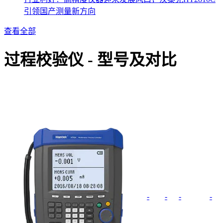
引领国产测量新方向
查看全部
过程校验仪 - 型号及对比
通
最高实
模拟
其
型号
道
时采样
带宽
他
数
率
-
-
-
-